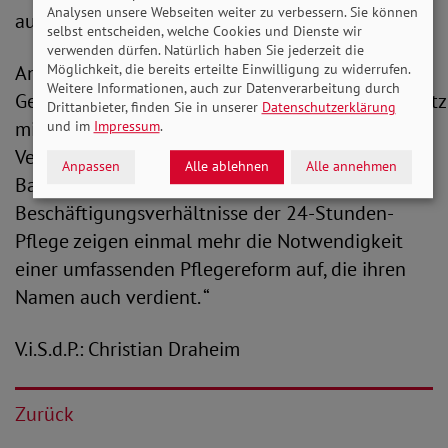
Analysen unsere Webseiten weiter zu verbessern. Sie können
aus dem Verborgenen zu holen.“
selbst entscheiden, welche Cookies und Dienste wir
verwenden dürfen. Natürlich haben Sie jederzeit die
Möglichkeit, die bereits erteilte Einwilligung zu widerrufen.
Anlässlich der heutigen Billigung des
Weitere Informationen, auch zur Datenverarbeitung durch
Gesundheitsversorgungsweiterentwicklungsgesetz
Drittanbieter, finden Sie in unserer
Datenschutzerklärung
mit seinen Änderungsanträgen zur pflegerischen
und im
Impressum
.
Versorgung durch den Bundesrat bekräftigt
Anpassen
Alle ablehnen
Alle annehmen
Bauer in diesem Zusammenhang: „Die prekären
Beschäftigungsverhältnisse der 24-Stunden-
Pflege zeigen einmal mehr die Notwendigkeit
einer umfassenden Pflegereform auf, die ihren
Namen auch verdient. “
V.i.S.d.P.: Christian Draheim
Zurück