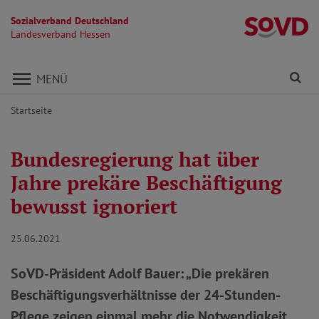
Sozialverband Deutschland
L
Landesverband Hessen
Direkt zu den Inhalten springen
Fi
MENÜ
Startseite
Bundesregierung hat über
Jahre prekäre Beschäftigung
bewusst ignoriert
25.06.2021
SoVD-Präsident Adolf Bauer: „Die prekären
Beschäftigungsverhältnisse der 24-Stunden-
Pflege zeigen einmal mehr die Notwendigkeit