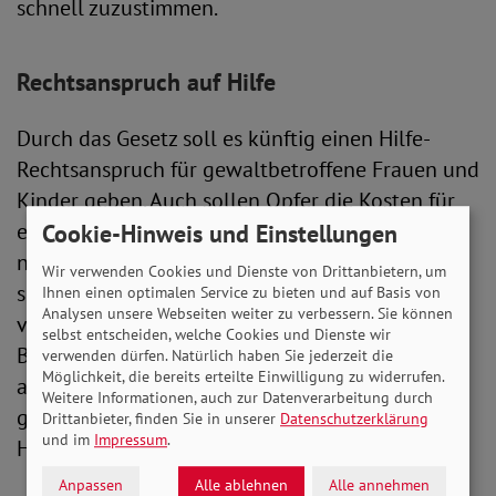
schnell zuzustimmen.
Rechtsanspruch auf Hilfe
Durch das Gesetz soll es künftig einen Hilfe-
Rechtsanspruch für gewaltbetroffene Frauen und
Kinder geben. Auch sollen Opfer die Kosten für
eine Unterbringung in einer Schutzeinrichtung
Cookie-Hinweis und Einstellungen
nicht mehr selbst zahlen, und Frauenhäuser
Wir verwenden Cookies und Dienste von Drittanbietern, um
sollen genug Plätze haben. In die Finanzierung
Ihnen einen optimalen Service zu bieten und auf Basis von
Analysen unsere Webseiten weiter zu verbessern. Sie können
von diesen und von Beratungsstellen steigt der
selbst entscheiden, welche Cookies und Dienste wir
Bund mit ein. In Kraft treten soll das Gesetz
verwenden dürfen. Natürlich haben Sie jederzeit die
Möglichkeit, die bereits erteilte Einwilligung zu widerrufen.
allerdings erst 2032. Das gibt den stark
Weitere Informationen, auch zur Datenverarbeitung durch
geforderten Ländern und Kommunen Zeit, ihre
Drittanbieter, finden Sie in unserer
Datenschutzerklärung
und im
Impressum
.
Hilfesysteme auszubauen.
Anpassen
Alle ablehnen
Alle annehmen