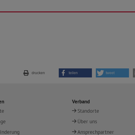
drucken
teilen
tweet
en
Verband
te
Standorte
ege
Über uns
inderung
Ansprechpartner