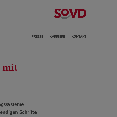
Landesverband 
en
PRESSE
KARRIERE
KONTAKT
 mit
ngssysteme
wendigen Schritte