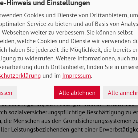
nd Weiterbildung stärker fördern. Und wenn Mensche
e-Hinweis und Einstellungen
ristig auf Grundsicherungsleistungen angewiesen sin
rwenden Cookies und Dienste von Drittanbietern, um
 gehen, sie schnellstmöglich aber auch dauerhaft in
optimalen Service zu bieten und auf Basis von Analy
integrieren. Es kann nicht sein, dass sie zuerst umzie
 Webseiten weiter zu verbessern. Sie können selbst
gen zur Alterssicherung für den Lebensunterhalt auf
eiden, welche Cookies und Dienste wir verwenden dü
VD erinnert daran, dass CDU/CSU und SPD die Karenz
ich haben Sie jederzeit die Möglichkeit, die bereits er
stet auf den Weg gebracht hatten. „Nun muss es dar
ligung zu widerrufen. Weitere Informationen, auch zu
 zu entfristen“, so die Vorstandsvorsitzende.
erarbeitung durch Drittanbieter, finden Sie in unsere
schutzerklärung
und im
Impressum
.
die Verteilungskämpfe fordert der SoVD, dass erwerb
drigen Einkommen die Hilfen erhalten, die sie benöt
ssen
Alle ablehnen
Alle anne
 Löhnen und Renten. Statt den roten Stift beim Bürg
 es darum gehen, den Niedriglohnsektor entschiede
ch sozialversicherungspflichtige Beschäftigung zu er
n, die Menschen aus den Grundsicherungssystemen z
aller Leistungsbeziehenden geht einer Erwerbstätigkei