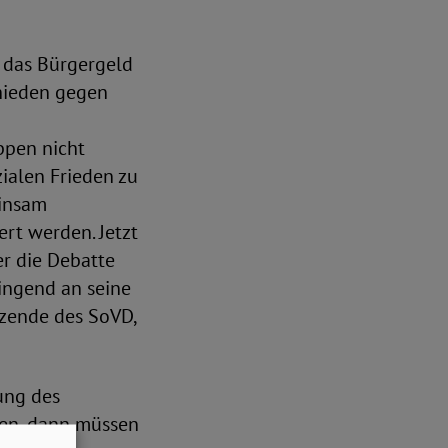
 das Bürgergeld
chieden gegen
ppen nicht
ialen Frieden zu
einsam
rt werden. Jetzt
er die Debatte
ringend an seine
tzende des SoVD,
ung des
llen, dann müssen