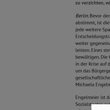
zu verzichten, wä
Berlin.
Bevor de
abstimmt, ist di
jede weitere Spal
Entscheidungstr
weiter gegeneina
leisten. Eines s
bewältigen. Die
in der Krise auf
um das Bürgergel
gesellschaftlich
Michaela Engelm
Engelmeier ist 
Sozialstaates au