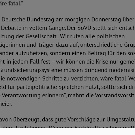
re fatal.“
r Deutsche Bundestag am morgigen Donnerstag über
e Debatte in vollem Gange. Der SoVD stellt sich ents
tung der Gesellschaft. „Wir rufen alle politischen
ägerinnen und-träger dazu auf, unterschiedliche Gru
nder aufzuhetzen, sondern einen Beitrag für den soz
teht in jedem Fall fest – wir können die Krise nur gem
 Grundsicherungssysteme müssen dringend modernisie
 die notwendigen Schritte zu verzichten, wäre fatal. W
d für parteipolitische Spielchen nutzt, sollte sich d
e Verantwortung erinnern“, mahnt die Vorstandsvorsi
eier.
davon überzeugt, dass gute Vorschläge zur Umgestalt
f dem Tisch liegen. „Wenn wir Fachkräfte sichern wo