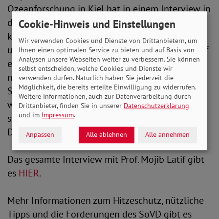
Ozeanforschung in Kiel hat in einem Interview in
der aktuellen Ausgabe der SoVD-Zeitung eine
Cookie-Hinweis und Einstellungen
klare Botschaft: "Unsere ganze Gesellschaft und
Wir verwenden Cookies und Dienste von Drittanbietern, um
unsere Infrastruktur sind grundsätzlich nicht auf
Ihnen einen optimalen Service zu bieten und auf Basis von
Analysen unsere Webseiten weiter zu verbessern. Sie können
extrem heiße Temperaturen ausgelegt. Wir
selbst entscheiden, welche Cookies und Dienste wir
müssen uns zwangsläufig anpassen und
verwenden dürfen. Natürlich haben Sie jederzeit die
Möglichkeit, die bereits erteilte Einwilligung zu widerrufen.
Schutzvorkehrungen treffen. Denn die Dinge
Weitere Informationen, auch zur Datenverarbeitung durch
werden sich weiterentwickeln. Und schon jetzt
Drittanbieter, finden Sie in unserer
Datenschutzerklärung
und im
Impressum
.
sterben durch die Hitze jedes Jahr in
Deutschland mehrere Tausend Menschen."
Anpassen
Alle ablehnen
Alle annehmen
Das gesamte Interview mit Prof. Mojib Latif gibt
es
HIER
.
Mehr Informationen zum Hitzeschutz, nützliche
Tipps und die Forderungen des SoVD gibt es