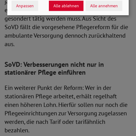
jährlich automatisch wirkende Anpassung
Anpassen
Alle ablehnen
Alle annehmen
ermöglicht, ohne dass der Gesetzgeber
gesondert tätig werden muss. Aus Sicht des
SoVD fällt die vorgesehene Pflegereform für die
ambulante Versorgung dennoch zurückhaltend
aus.
SoVD: Verbesserungen nicht nur in
stationärer Pflege einführen
Ein weiterer Punkt der Reform: Wer in der
stationären Pflege arbeitet, erhält regelhaft
einen höheren Lohn. Hierfür sollen nur noch die
Pflegeeinrichtungen zur Versorgung zugelassen
werden, die nach Tarif oder tarifähnlich
bezahlen.