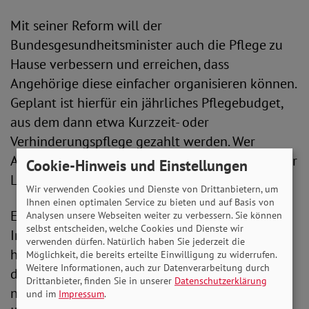
Mit seiner Reform will der
Bundesgesundheitsminister auch die Pflege zu
Hause verbessern und erreichen, dass
Angehörige diese einfacher organisieren können.
Geplant ist hierfür ein jährliches Pflegebudget,
aus dem dann etwa Kurzzeit- oder
Verhinderungspflege gezahlt werden. Wer
Angehörige zu Hause pflegt, soll außerdem mehr
Cookie-Hinweis und Einstellungen
Leistungen bekommen.
Wir verwenden Cookies und Dienste von Drittanbietern, um
Ihnen einen optimalen Service zu bieten und auf Basis von
Ein solches Pflegebudget, das die flexible
Analysen unsere Webseiten weiter zu verbessern. Sie können
selbst entscheiden, welche Cookies und Dienste wir
Inanspruchnahme von Leistungen ermöglicht,
verwenden dürfen. Natürlich haben Sie jederzeit die
hatte der SoVD bereits 2013 vorgeschlagen. In
Möglichkeit, die bereits erteilte Einwilligung zu widerrufen.
Weitere Informationen, auch zur Datenverarbeitung durch
dem entsprechenden Gesetz fehlt allerdings
Drittanbieter, finden Sie in unserer
Datenschutzerklärung
noch eine Dynamisierungsautomatik, die eine
und im
Impressum
.