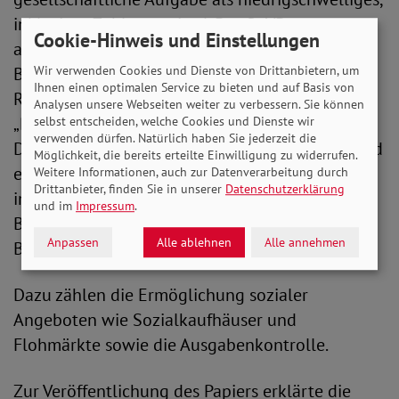
inklusives Zahlungsmittel. Der SoVD unter
Cookie-Hinweis und Einstellungen
andere Organisationen wie der Deutsche
Blinden- und Sehbehindertenverband, haben im
Wir verwenden Cookies und Dienste von Drittanbietern, um
Ihnen einen optimalen Service zu bieten und auf Basis von
Rahmen des Workshops der Bundesbank
Analysen unsere Webseiten weiter zu verbessern. Sie können
„Bargeld der Zukunft – Ein gesellschaftlicher
selbst entscheiden, welche Cookies und Dienste wir
verwenden dürfen. Natürlich haben Sie jederzeit die
Dialog“ ein Themenpapier mit dem Titel "Bargeld
Möglichkeit, die bereits erteilte Einwilligung zu widerrufen.
erhalten – als inklusives Zahlungsmittel für alle
Weitere Informationen, auch zur Datenverarbeitung durch
Drittanbieter, finden Sie in unserer
Datenschutzerklärung
in einer barrierearmen, hybriden
und im
Impressum
.
Bezahlwelt"verfasst, das die Vorteile des
Anpassen
Alle ablehnen
Alle annehmen
Bargelds hervorhebt.
Dazu zählen die Ermöglichung sozialer
Angeboten wie Sozialkaufhäuser und
Flohmärkte sowie die Ausgabenkontrolle.
Zur Veröffentlichung des Papiers erklärte die