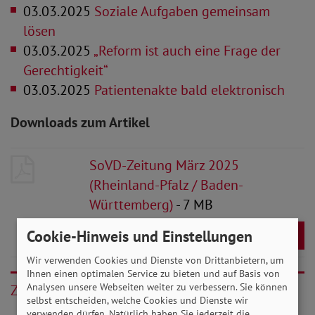
03.03.2025
Soziale Aufgaben gemeinsam
lösen
03.03.2025
„Reform ist auch eine Frage der
Gerechtigkeit“
03.03.2025
Patientenakte bald elektronisch
Downloads zum Artikel
SoVD-Zeitung März 2025
(Rheinland-Pfalz / Baden-
Württemberg)
- 7 MB
Cookie-Hinweis und Einstellungen
Download
Wir verwenden Cookies und Dienste von Drittanbietern, um
Ihnen einen optimalen Service zu bieten und auf Basis von
Analysen unsere Webseiten weiter zu verbessern. Sie können
Zurück
selbst entscheiden, welche Cookies und Dienste wir
verwenden dürfen. Natürlich haben Sie jederzeit die