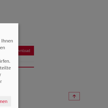
 Ihnen
sen
Download
rfen.
teilte
r
r
hmen