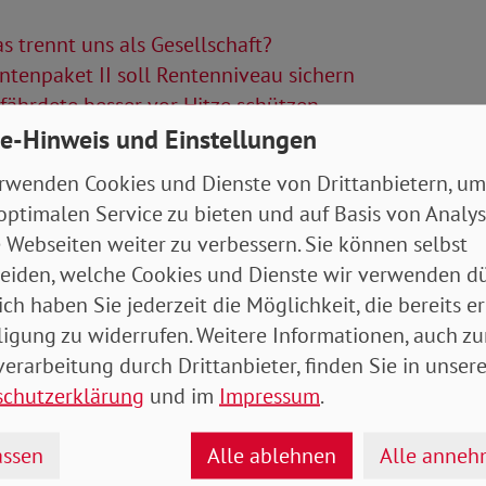
 trennt uns als Gesellschaft?
tenpaket II soll Rentenniveau sichern
ährdete besser vor Hitze schützen
e-Hinweis und Einstellungen
Artikel
rwenden Cookies und Dienste von Drittanbietern, um
optimalen Service zu bieten und auf Basis von Analy
__Rheinland-Pfalz_Saarland__Baden-
 Webseiten weiter zu verbessern. Sie können selbst
mberg.pdf
- 7 MB
eiden, welche Cookies und Dienste wir verwenden dü
ich haben Sie jederzeit die Möglichkeit, die bereits er
ligung zu widerrufen. Weitere Informationen, auch zu
erarbeitung durch Drittanbieter, finden Sie in unsere
schutzerklärung
und im
Impressum
.
ssen
Alle ablehnen
Alle anne