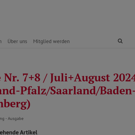
Find
n
Über uns
Mitglied werden
Nr. 7+8 / Juli+August 202
and-Pfalz/Saarland/Baden
mberg)
ng - Ausgabe
tehende Artikel