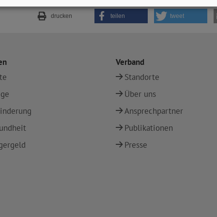
drucken
teilen
tweet
en
Verband
te
Standorte
ege
Über uns
inderung
Ansprechpartner
undheit
Publikationen
gergeld
Presse