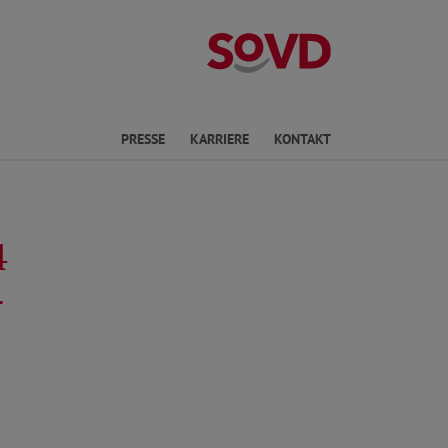
Landesverband 
en
PRESSE
KARRIERE
KONTAKT
4
-