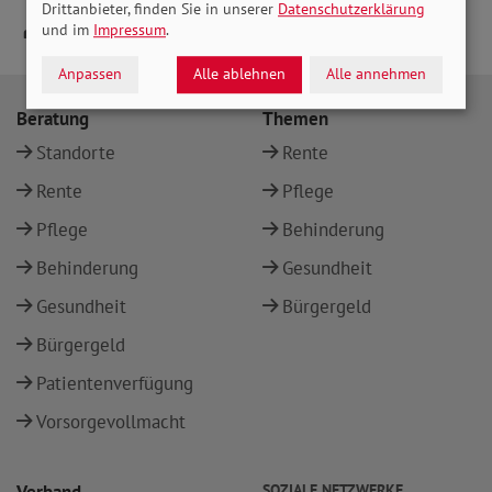
Drittanbieter, finden Sie in unserer
Datenschutzerklärung
und im
Impressum
.
Anpassen
Alle ablehnen
Alle annehmen
Beratung
Themen
Standorte
Rente
Rente
Pflege
Pflege
Behinderung
Behinderung
Gesundheit
Gesundheit
Bürgergeld
Bürgergeld
Patientenverfügung
Vorsorgevollmacht
SOZIALE NETZWERKE