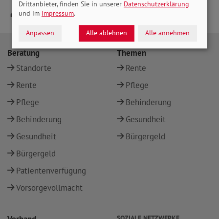
Drittanbieter, finden Sie in unserer
Datenschutzerklärung
und im
Impressum
.
Anpassen
Alle ablehnen
Alle annehmen
Beratung
Themen
Standorte
Rente
Rente
Pflege
Pflege
Behinderung
Behinderung
Gesundheit
Gesundheit
Bürgergeld
Bürgergeld
Patientenverfügung
Vorsorgevollmacht
SOZIALE NETZWERKE