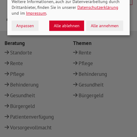
Weitere Informationen, auch zur Datenverarbeitung durch
Drittanbieter, finden Sie in unserer
Datenschutzerklärung
und im
Impressum
.
Anpassen
Alle ablehnen
Alle annehmen
Beratung
Themen
Standorte
Rente
Rente
Pflege
Pflege
Behinderung
Behinderung
Gesundheit
Gesundheit
Bürgergeld
Bürgergeld
Patientenverfügung
Vorsorgevollmacht