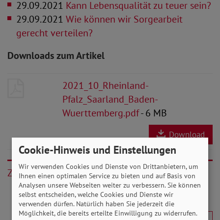
29.09.2021
Kann Lebensqualität zu teuer sein?
29.09.2021
Wie können wir Sorgearbeit
gerecht verteilen?
Downloads zum Artikel
2021_10_Rheinland-
Pfalz_Saarland_Baden-
Wuerttemberg.pdf
- 6 MB
Download
Cookie-Hinweis und Einstellungen
Wir verwenden Cookies und Dienste von Drittanbietern, um
Zurück
Ihnen einen optimalen Service zu bieten und auf Basis von
Analysen unsere Webseiten weiter zu verbessern. Sie können
selbst entscheiden, welche Cookies und Dienste wir
verwenden dürfen. Natürlich haben Sie jederzeit die
Möglichkeit, die bereits erteilte Einwilligung zu widerrufen.