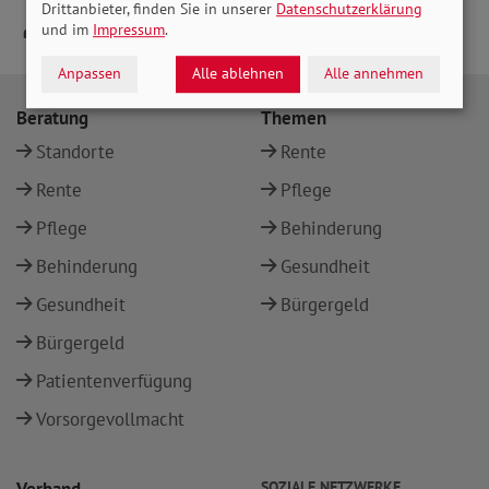
Drittanbieter, finden Sie in unserer
Datenschutzerklärung
und im
Impressum
.
Anpassen
Alle ablehnen
Alle annehmen
Beratung
Themen
Standorte
Rente
Rente
Pflege
Pflege
Behinderung
Behinderung
Gesundheit
Gesundheit
Bürgergeld
Bürgergeld
Patientenverfügung
Vorsorgevollmacht
SOZIALE NETZWERKE