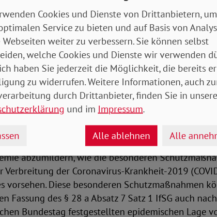
wicklung der aktuellen Lage erforderliche Schutzma
rwenden Cookies und Dienste von Drittanbietern, um
en, was grundsätzlich begrüßenswert ist. Auch sind v
optimalen Service zu bieten und auf Basis von Analy
lastungs-und Unterstützungsleistungen sowie die erl
 Webseiten weiter zu verbessern. Sie können selbst
 grundsätzlich wichtig und richtig. Angesichts der s
eiden, welche Cookies und Dienste wir verwenden dü
edoch kaum der rechte Zeitpunkt, um über Folgeregel
ich haben Sie jederzeit die Möglichkeit, die bereits er
ligung zu widerrufen. Weitere Informationen, auch zu
erarbeitung durch Drittanbieter, finden Sie in unsere
ungsvollsten und tiefgreifendsten Schutzmaßnahmen
schutzerklärung
und im
Impressum
.
ner epidemischen Lage an. Im Laufe der COVID-19-Pan
lreiche Regelungen getroffen, um das Ergreifen von
ssen
Alle ablehnen
Alle anne
n zur Pandemiebekämpfung zu ermöglichen und um 
emie abzumildern, wie die besonderen Schutzmaßn
r Verbreitung der Coronavirus-Krankheit-2019 (COVI
ies vorsehen. Diese besonderen Schutzmaßnahmen kö
en Fassung des § 28 a Absatz 7 Satz 1 IfSG auch nac
chen Bundestag festgestellten epidemischen Lage vo