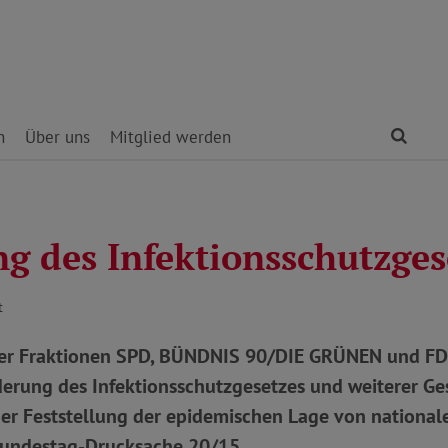
Find
n
Über uns
Mitglied werden
g des Infektionsschutzges
t
er Fraktionen SPD, BÜNDNIS 90/DIE GRÜNEN und FDP
erung des Infektionsschutzgesetzes und weiterer Ges
er Feststellung der epidemischen Lage von nationale
Bundestag-Drucksache 20/15