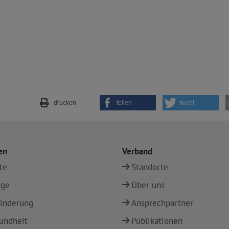
drucken
teilen
tweet
en
Verband
te
Standorte
ege
Über uns
inderung
Ansprechpartner
undheit
Publikationen