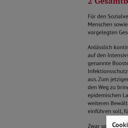
2 Gesamt
Für den Sozialv
Menschen sowie 
vorgelegten Gese
Anlässlich konti
auf den Intensi
genannte Booste
Infektionsschut
aus. Zum jetzige
den Weg zu brin
epidemischen La
weiteren Bewält
einführen soll,
Cooki
Zwar sollen bun