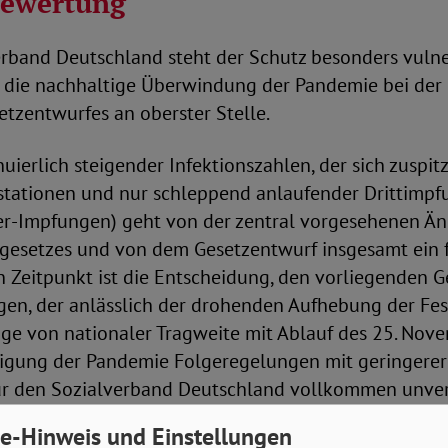
bewertung
erband Deutschland steht der Schutz besonders vuln
die nachhaltige Überwindung der Pandemie bei der
tzentwurfes an oberster Stelle.
nuierlich steigender Infektionszahlen, der sich zuspi
vstationen und nur schleppend anlaufender Drittimpf
r-Impfungen) geht von der zentral vorgesehenen Ä
zgesetzes und von dem Gesetzentwurf insgesamt ein f
n Zeitpunkt ist die Entscheidung, den vorliegenden 
gen, der anlässlich der drohenden Aufhebung der Fes
ge von nationaler Tragweite mit Ablauf des 25. Nov
igung der Pandemie Folgeregelungen mit geringerer E
 für den Sozialverband Deutschland vollkommen unver
e-Hinweis und Einstellungen
desweit einheitliche Folgeregelungen auf den Weg g