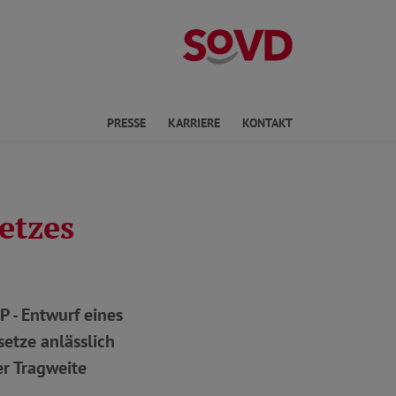
Landesverband 
en
PRESSE
KARRIERE
KONTAKT
etzes
 - Entwurf eines
etze anlässlich
r Tragweite