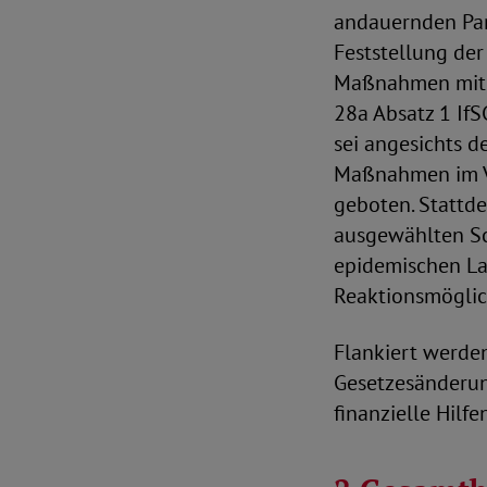
andauernden Pan
Feststellung der
Maßnahmen mit ge
28a Absatz 1 IfS
sei angesichts d
Maßnahmen im Ve
geboten. Stattde
ausgewählten S
epidemischen La
Reaktionsmöglic
Flankiert werde
Gesetzesänderu
finanzielle Hilf