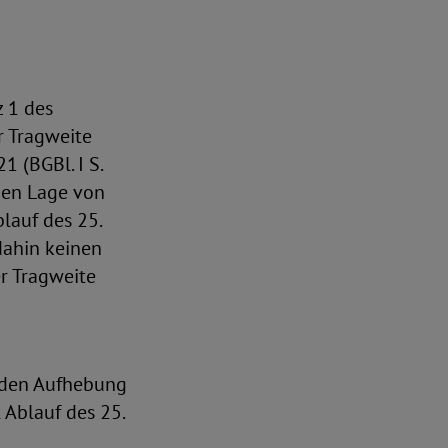
 1 des
r Tragweite
1 (BGBl. I S.
hen Lage von
blauf des 25.
dahin keinen
r Tragweite
enden Aufhebung
 Ablauf des 25.