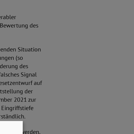
erabler
 Bewertung des
tzenden Situation
ungen (so
nderung des
alsches Signal
Gesetzentwurf auf
tstellung der
ember 2021 zur
ingriffstiefe
ständlich.
ebracht werden,