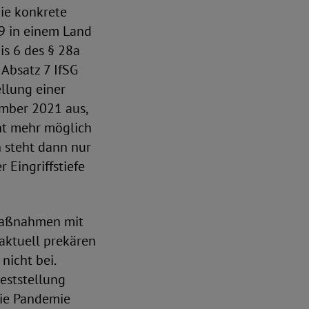
ie konkrete
9 in einem Land
s 6 des § 28a
 Absatz 7 IfSG
llung einer
ember 2021 aus,
cht mehr möglich
 steht dann nur
Eingriffstiefe
Maßnahmen mit
 aktuell prekären
nicht bei.
eststellung
die Pandemie