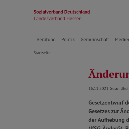
Sozialverband Deutschland
Landesverband Hessen
Direkt zu den Inhalten springen
Beratung
Politik
Gemeinschaft
Medie
Startseite
Änderun
16.11.2021
Gesundhei
Gesetzentwurf d
Gesetzes zur Änd
der Aufhebung d
(IfSG-ÄnderG), 