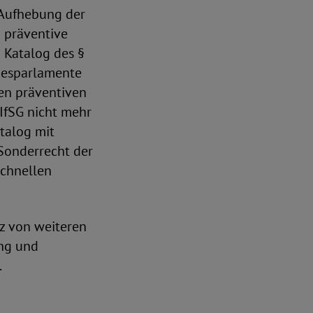
 Aufhebung der
g präventive
 Katalog des §
ndesparlamente
hen präventiven
IfSG nicht mehr
talog mit
onderrecht der
schnellen
z von weiteren
ng und
.